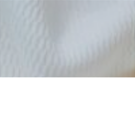
日本製の鼻水吸引器を販売中！
日本製の手動ポンプ式鼻水吸引器HANASUIが2023年新発売され
ました。
真空ポンプを採用したパワフルな鼻水吸引器です。